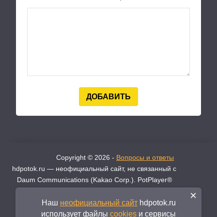
Copyright © 2026 -
Вопросы и ответы
hdpotok.ru — неофициальный сайт, не связанный с
Daum Communications (Kakao Corp.). PotPlayer®
является зарегистрированным товарным знаком
×
Daum. Официальный разработчик —
Daum
Наш
неофициальный сайт
hdpotok.ru
Communications ↗
использует файлы
cookies
и сервисы