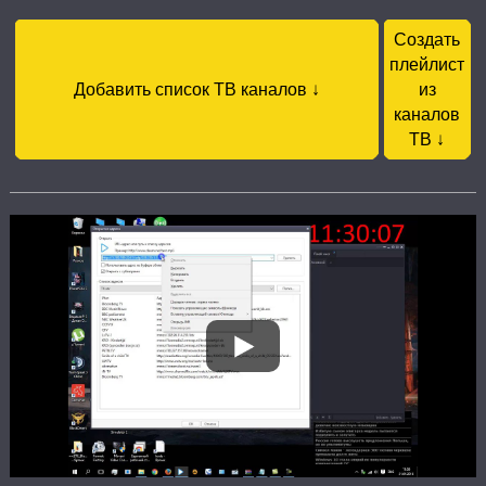
Создать
плейлист
Добавить список ТВ каналов ↓
из
каналов
ТВ ↓