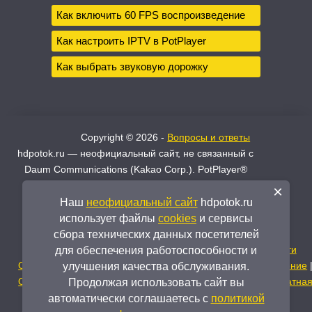
Как включить 60 FPS воспроизведение
Как настроить IPTV в PotPlayer
Как выбрать звуковую дорожку
Copyright © 2026 -
Вопросы и ответы
hdpotok.ru — неофициальный сайт, не связанный с
Daum Communications (Kakao Corp.). PotPlayer®
является зарегистрированным товарным знаком
×
Daum. Официальный разработчик —
Daum
Наш
неофициальный сайт
hdpotok.ru
Communications ↗
использует файлы
cookies
и сервисы
Написать нам -
admin@hdpotok.ru
сбора технических данных посетителей
Информация о
cookies
и
Политика конфиденциальности
для обеспечения работоспособности и
О этом неофициальном сайте
|
Пользовательское соглашение
улучшения качества обслуживания.
Отказ от ответственности
|
Про скачиваемые файлы
|
Обратна
Продолжая использовать сайт вы
связь
автоматически соглашаетесь с
политикой